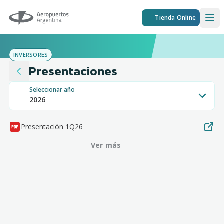
Aeropuertos Argentina
Tienda Online
Ope
INVERSORES
Presentaciones
Seleccionar año
2026
2026
Presentación 1Q26
2025
Ver más
2024
2023
2022
2021