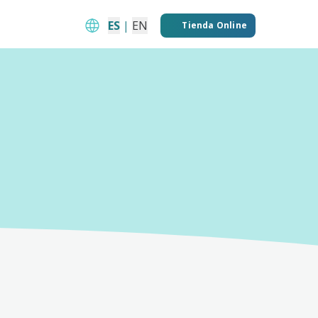
ES
|
EN
Tienda Online