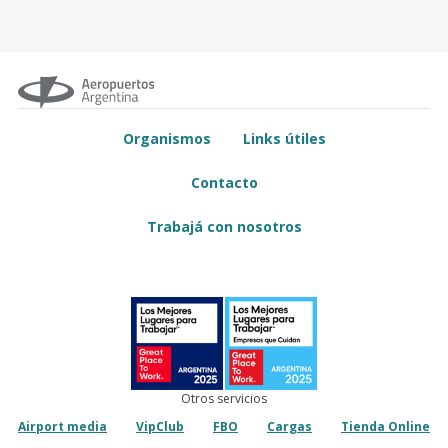
Organismos
Links útiles
Contacto
Trabajá con nosotros
Otros servicios
Airport media
VipClub
FBO
Cargas
Tienda Online