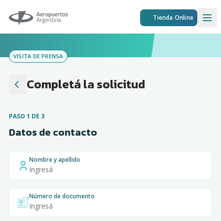
Aeropuertos Argentina
Tienda Online
Ope
VISITA DE PRENSA
Completá la solicitud
PASO
1
DE 3
Datos de contacto
Nombre y apellido
Número de documento