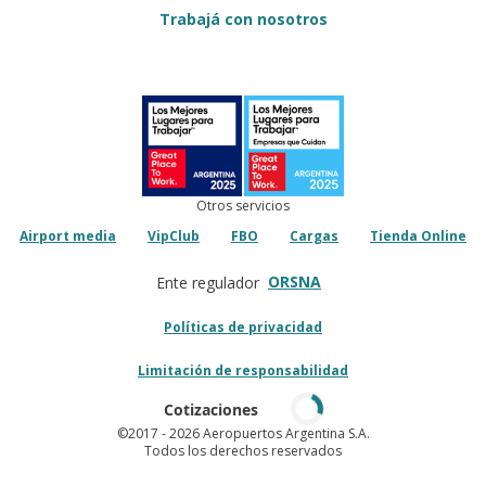
Trabajá con nosotros
Otros servicios
Airport media
VipClub
FBO
Cargas
Tienda Online
ORSNA
Ente regulador
Políticas de privacidad
Limitación de responsabilidad
Cotizaciones
©2017
- 2026 Aeropuertos Argentina S.A.
Todos los derechos reservados