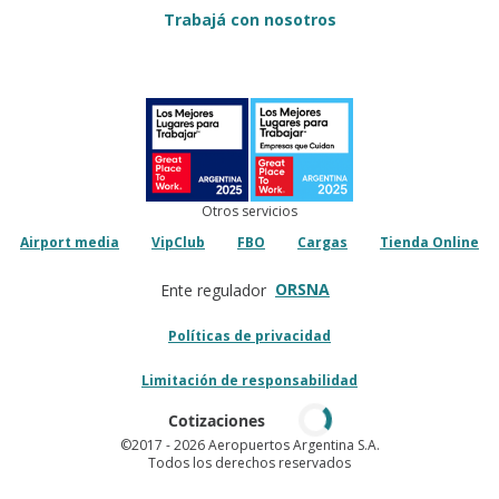
Trabajá con nosotros
Otros servicios
Airport media
VipClub
FBO
Cargas
Tienda Online
ORSNA
Ente regulador
Políticas de privacidad
Limitación de responsabilidad
Cotizaciones
©2017
- 2026 Aeropuertos Argentina S.A.
Todos los derechos reservados