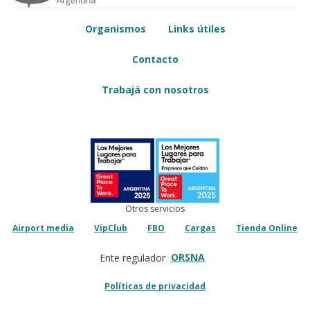
Organismos
Links útiles
Contacto
Trabajá con nosotros
Otros servicios
Airport media
VipClub
FBO
Cargas
Tienda Online
ORSNA
Ente regulador
Políticas de privacidad