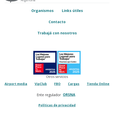
Organismos
Links útiles
Contacto
Trabajá con nosotros
Otros servicios
Airport media
VipClub
FBO
Cargas
Tienda Online
ORSNA
Ente regulador
Políticas de privacidad